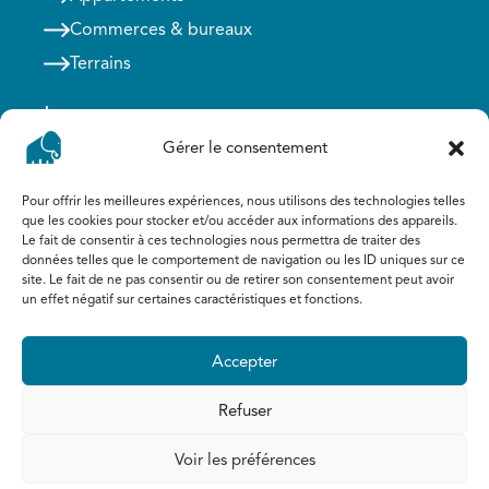
Commerces & bureaux
Terrains
Louer
Gérer le consentement
Maison & villas
Pour offrir les meilleures expériences, nous utilisons des technologies telles
Appartements
que les cookies pour stocker et/ou accéder aux informations des appareils.
Commerces & bureaux
Le fait de consentir à ces technologies nous permettra de traiter des
données telles que le comportement de navigation ou les ID uniques sur ce
site. Le fait de ne pas consentir ou de retirer son consentement peut avoir
Agent immobilier agréé IPI : 505.308
un effet négatif sur certaines caractéristiques et fonctions.
Agent immobilier stagiaire IPI : 520.002
©2026 Copyright Voisin Immo
Accepter
Politique de confidentialité
Mentions légales
Refuser
Code de déontologie
Site réalisé par ProduWeb
&
stratégie
Voir les préférences
Intéressé(e) par ce bien ? Planifiez
webmarketing par Localisy
une visite.