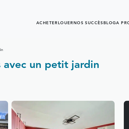
ACHETER
LOUER
NOS SUCCÈS
BLOG
A PR
in
avec un petit jardin