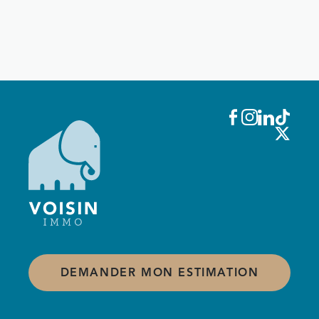
dans nos annonces, dites-le nous : grâce à notre réseau
et à notre base de contacts actifs, nous pouvons vous
alerter dès qu’un bien correspondant à vos critères est
disponible.
Contactez-nous
dès maintenant.
DEMANDER MON ESTIMATION