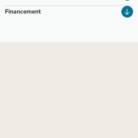
Financement
Une question ou une visite ?
Une équipe à votre écoute, prête à répondre à vos
questions ou à organiser une visite à votre rythme.
TYPE DE DEMANDE
PRÉNOM
*