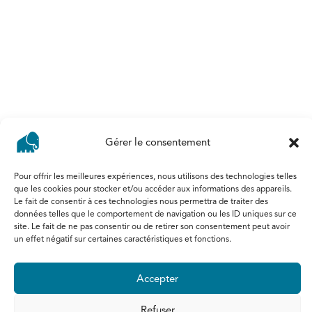
Terrains
Louer
Maison & villas
Appartements
Commerces & bureaux
Gérer le consentement
Agent immobilier agréé IPI : 505.308
Pour offrir les meilleures expériences, nous utilisons des technologies telles
Agent immobilier stagiaire IPI : 520.002
que les cookies pour stocker et/ou accéder aux informations des appareils.
©2026 Copyright Voisin Immo
Le fait de consentir à ces technologies nous permettra de traiter des
Politique de confidentialité
données telles que le comportement de navigation ou les ID uniques sur ce
site. Le fait de ne pas consentir ou de retirer son consentement peut avoir
Mentions légales
un effet négatif sur certaines caractéristiques et fonctions.
Code de déontologie
Site réalisé par ProduWeb
&
stratégie
Accepter
webmarketing par Localisy
Refuser