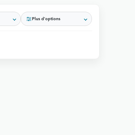
Plus d'options
APPARTEMENT