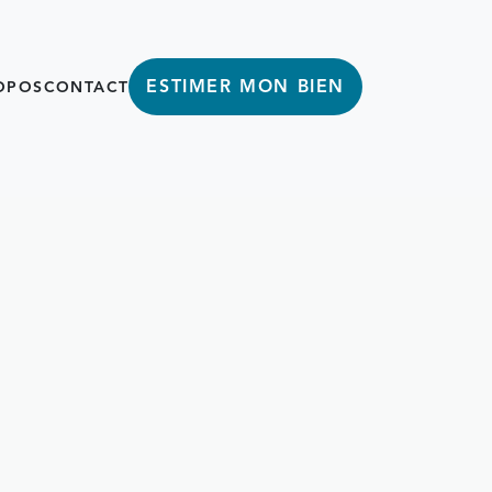
ESTIMER MON BIEN
OPOS
CONTACT