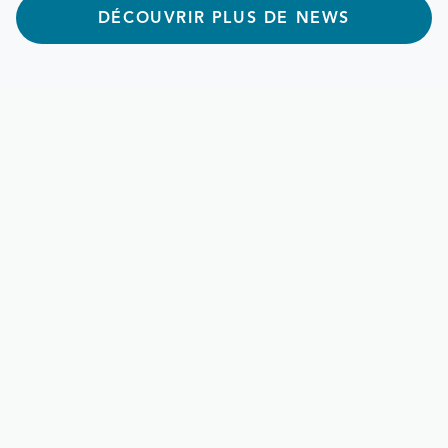
DÉCOUVRIR PLUS DE NEWS
2 min de lecture
Les avantages de louer
un bien via Voisin Immo
Trouver un bien à louer à Verviers, c’est souvent une
course contre la montre. Chez Voisin Immo, notre
connaissance du marché local depuis 15 ans nous permet
de vous proposer des biens sélectionnés avec soin, dans