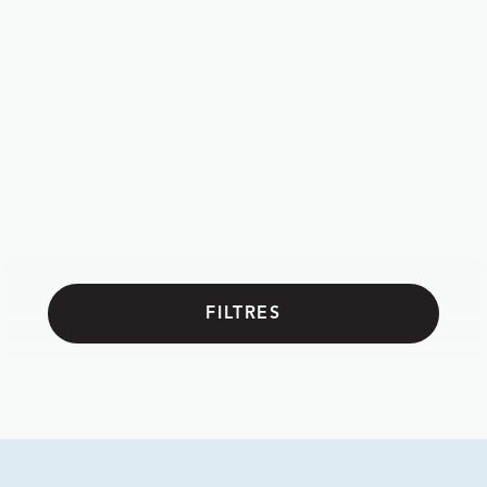
Demandez votre estimation gratuite et discutons-
en ensemble !
OBTENIR MON ESTIMATION
Votre personne de contact
Guillaume Voisin
Gérant
FILTRES