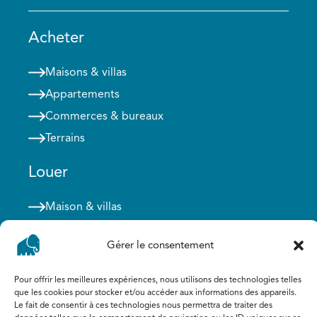
Acheter
Maisons & villas
Appartements
Commerces & bureaux
Terrains
Louer
Maison & villas
Appartements
Gérer le consentement
Commerces & bureaux
Pour offrir les meilleures expériences, nous utilisons des technologies telles
Agent immobilier agréé IPI : 505.308
que les cookies pour stocker et/ou accéder aux informations des appareils.
Agent immobilier stagiaire IPI : 520.002
Le fait de consentir à ces technologies nous permettra de traiter des