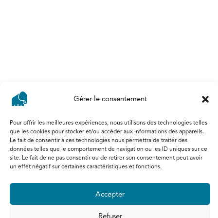
Terrains
Louer
Maison & villas
Appartements
Commerces & bureaux
Gérer le consentement
Agent immobilier agréé IPI : 505.308
Pour offrir les meilleures expériences, nous utilisons des technologies telles
Agent immobilier stagiaire IPI : 520.002
que les cookies pour stocker et/ou accéder aux informations des appareils.
©2026 Copyright Voisin Immo
Le fait de consentir à ces technologies nous permettra de traiter des
Politique de confidentialité
données telles que le comportement de navigation ou les ID uniques sur ce
site. Le fait de ne pas consentir ou de retirer son consentement peut avoir
Mentions légales
un effet négatif sur certaines caractéristiques et fonctions.
Code de déontologie
Site réalisé par ProduWeb
&
stratégie
Accepter
webmarketing par Localisy
Refuser